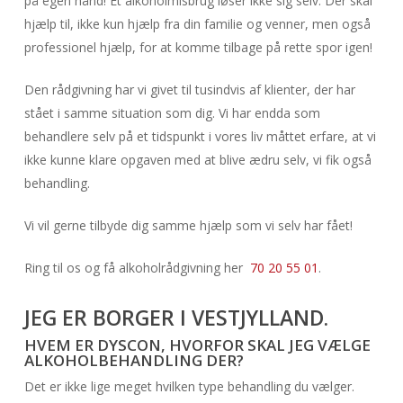
på egen hånd! Et alkoholmisbrug løser ikke sig selv. Der skal
hjælp til, ikke kun hjælp fra din familie og venner, men også
professionel hjælp, for at komme tilbage på rette spor igen!
Den rådgivning har vi givet til tusindvis af klienter, der har
stået i samme situation som dig. Vi har endda som
behandlere selv på et tidspunkt i vores liv måttet erfare, at vi
ikke kunne klare opgaven med at blive ædru selv, vi fik også
behandling.
Vi vil gerne tilbyde dig samme hjælp som vi selv har fået!
Ring til os og få alkoholrådgivning her
70 20 55 01
.
JEG ER BORGER I
VESTJYLLAND
.
HVEM ER DYSCON, HVORFOR SKAL JEG VÆLGE
ALKOHOLBEHANDLING DER?
Det er ikke lige meget hvilken type behandling du vælger.