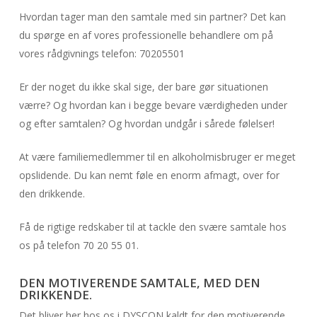
Hvordan tager man den samtale med sin partner? Det kan
du spørge en af vores professionelle behandlere om på
vores rådgivnings telefon: 70205501
Er der noget du ikke skal sige, der bare gør situationen
værre? Og hvordan kan i begge bevare værdigheden under
og efter samtalen? Og hvordan undgår i sårede følelser!
At være familiemedlemmer til en alkoholmisbruger er meget
opslidende. Du kan nemt føle en enorm afmagt, over for
den drikkende.
Få de rigtige redskaber til at tackle den svære samtale hos
os på telefon 70 20 55 01.
DEN MOTIVERENDE SAMTALE, MED DEN
DRIKKENDE.
Det bliver her hos os i DYSCON kaldt for den motiverende