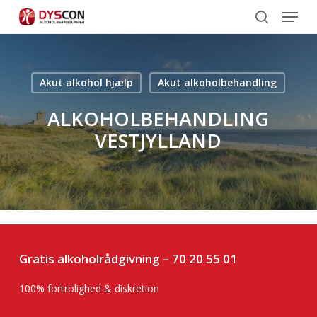
Menu
Skip
to
search
main
content
Akut alkohol hjælp
Akut alkoholbehandling
ALKOHOLBEHANDLING
VESTJYLLAND
Gratis alkoholrådgivning –
70 20 55 01
100% fortrolighed & diskretion