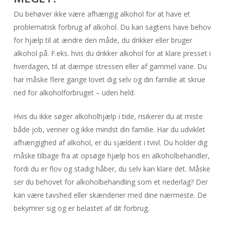
Du behøver ikke være afhængig alkohol for at have et
problematisk forbrug af alkohol. Du kan sagtens have behov
for hjælp til at ændre den måde, du drikker eller bruger
alkohol på. F.eks. hvis du drikker alkohol for at klare presset i
hverdagen, til at dæmpe stressen eller af gammel vane. Du
har måske flere gange lovet dig selv og din familie at skrue
ned for alkoholforbruget – uden held.
Hvis du ikke søger alkoholhjælp i tide, risikerer du at miste
både job, venner og ikke mindst din familie. Har du udviklet
afhængighed af alkohol, er du sjældent i tvivl. Du holder dig
måske tilbage fra at opsøge hjælp hos en alkoholbehandler,
fordi du er flov og stadig håber, du selv kan klare det. Måske
ser du behovet for alkoholbehandling som et nederlag? Der
kan være tavshed eller skænderier med dine nærmeste. De
bekymrer sig og er belastet af dit forbrug.