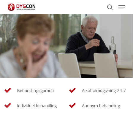
Menu
Skip
to
search
main
content
Behandlingsgaranti
Alkoholrådgivning 24-7
Individuel behandling
Anonym behandling