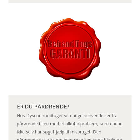
ER DU PÅRØRENDE?
Hos Dyscon modtager vi mange henvendelser fra
pårørende til en med et alkoholproblem, som endnu
ikke selv har søgt hjælp til misbruget. Den
pårørende er i tvivl om hvor man kan søge hjælp og