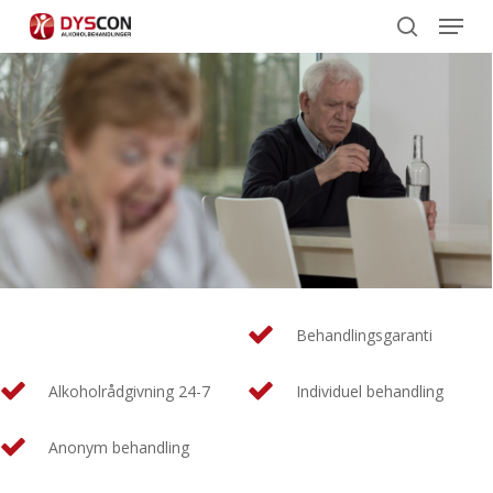
Menu
Skip
to
search
main
content
Behandlingsgaranti
Alkoholrådgivning 24-7
Individuel behandling
Anonym behandling