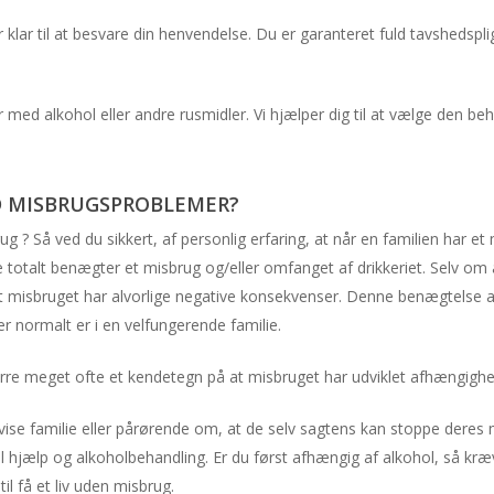
klar til at besvare din henvendelse. Du er garanteret fuld tavshedspli
 med alkohol eller andre rusmidler. Vi hjælper dig til at vælge den beh
D MISBRUGSPROBLEMER?
g ? Så ved du sikkert, af personlig erfaring, at når en familien har e
totalt benægter et misbrug og/eller omfanget af drikkeriet. Selv om a
 misbruget har alvorlige negative konsekvenser. Denne benægtelse a
 normalt er i en velfungerende familie.
 meget ofte et kendetegn på at misbruget har udviklet afhængighed e
vise familie eller pårørende om, at de selv sagtens kan stoppe deres
l hjælp og alkoholbehandling. Er du først afhængig af alkohol, så kr
il få et liv uden misbrug.