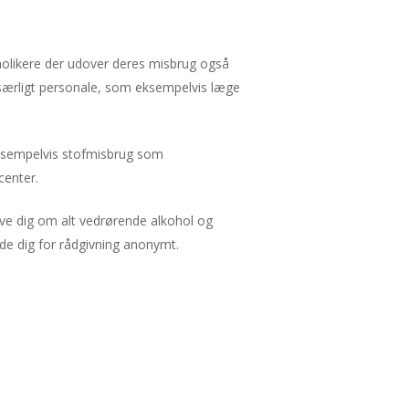
holikere der udover deres misbrug også
særligt personale, som eksempelvis læge
ksempelvis stofmisbrug som
center.
give dig om alt vedrørende alkohol og
de dig for rådgivning anonymt.