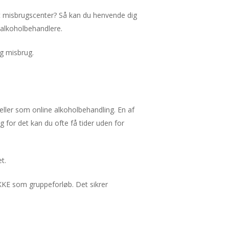
lt misbrugscenter? Så kan du henvende dig
 alkoholbehandlere.
og misbrug.
ller som online alkoholbehandling. En af
 for det kan du ofte få tider uden for
t.
KKE som gruppeforløb. Det sikrer