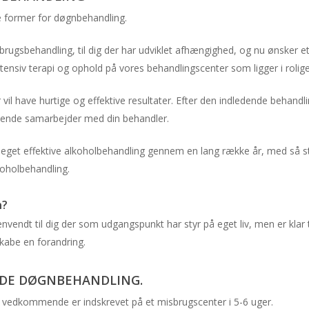
e former for døgnbehandling.
brugsbehandling, til dig der har udviklet afhængighed, og nu ønsker et
ensiv terapi og ophold på vores behandlingscenter som ligger i roli
vil have hurtige og effektive resultater. Efter den indledende behandli
øbende samarbejder med din behandler.
meget effektive alkoholbehandling gennem en lang række år, med så st
oholbehandling.
n?
endt til dig der som udgangspunkt har styr på eget liv, men er klar ti
skabe en forandring.
DE DØGNBEHANDLING.
 vedkommende er indskrevet på et misbrugscenter i 5-6 uger.