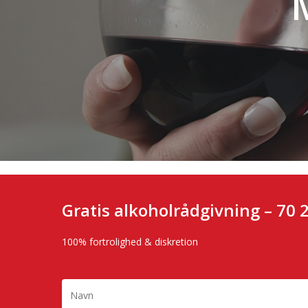
Gratis alkoholrådgivning –
70 
100% fortrolighed & diskretion
Hit enter to search or ESC to close