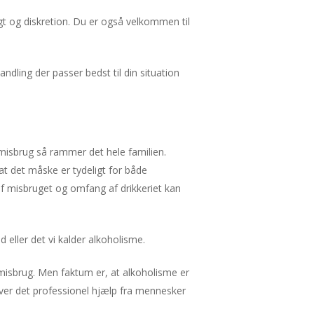
gt og diskretion. Du er også velkommen til
andling der passer bedst til din situation
t misbrug så rammer det hele familien.
t det måske er tydeligt for både
f misbruget og omfang af drikkeriet kan
ller det vi kalder alkoholisme.
 misbrug. Men faktum er, at alkoholisme er
æver det professionel hjælp fra mennesker