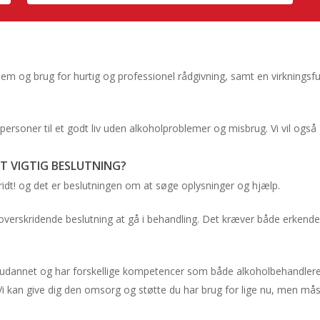
lem og brug for hurtig og professionel rådgivning, samt en virkningsfu
l personer til et godt liv uden alkoholproblemer og misbrug. Vi vil også
T VIGTIG BESLUTNING?
kridt! og det er beslutningen om at søge oplysninger og hjælp.
erskridende beslutning at gå i behandling. Det kræver både erkendels
t udannet og har forskellige kompetencer som både alkoholbehandler
i kan give dig den omsorg og støtte du har brug for lige nu, men måsk