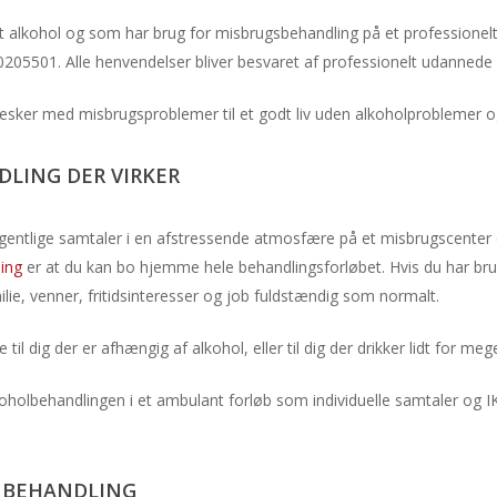
get alkohol og som har brug for misbrugsbehandling på et professione
70205501. Alle henvendelser bliver besvaret af professionelt udannede
nnesker med misbrugsproblemer til et godt liv uden alkoholproblemer 
LING DER VIRKER
entlige samtaler i en afstressende atmosfære på et misbrugscenter e
ing
er at du kan bo hjemme hele behandlingsforløbet. Hvis du har brug
lie, venner, fritidsinteresser og job fuldstændig som normalt.
 dig der er afhængig af alkohol, eller til dig der drikker lidt for mege
holbehandlingen i et ambulant forløb som individuelle samtaler og I
NBEHANDLING