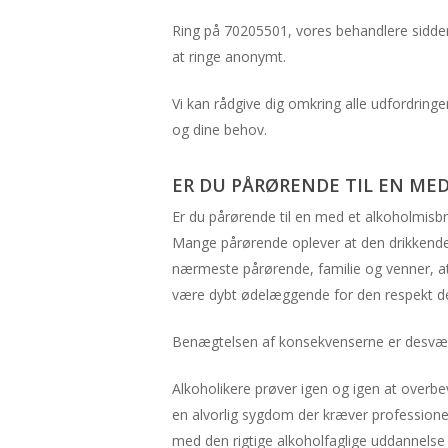
Ring på 70205501, vores behandlere sidder 
at ringe anonymt.
Vi kan rådgive dig omkring alle udfordringer
og dine behov.
ER DU PÅRØRENDE TIL EN ME
Er du pårørende til en med et alkoholmisbru
Mange pårørende oplever at den drikkende 
nærmeste pårørende, familie og venner, at
være dybt ødelæggende for den respekt der
Benægtelsen af konsekvenserne er desværre
Alkoholikere prøver igen og igen at overbe
en alvorlig sygdom der kræver professione
med den rigtige alkoholfaglige uddannelse t