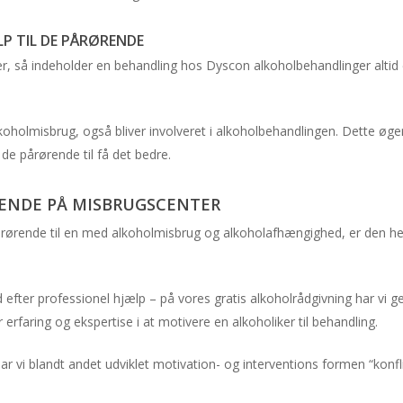
LP TIL DE PÅRØRENDE
, så indeholder en behandling hos Dyscon alkoholbehandlinger altid et
lkoholmisbrug, også bliver involveret i alkoholbehandlingen. Dette øge
e pårørende til få det bedre.
RENDE PÅ MISBRUGSCENTER
rørende til en med alkoholmisbrug og alkoholafhængighed, er den h
d efter professionel hjælp – på vores gratis alkoholrådgivning har vi
erfaring og ekspertise i at motivere en alkoholiker til behandling.
r vi blandt andet udviklet motivation- og interventions formen “konfli