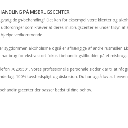
HANDLING PÅ MISBRUGSCENTER
ngvarig døgn-behandling? Det kan for eksempel være klienter og alko
dfordringer som kræver at deres misbrugscenter er under tilsyn af 
og hjælpe vedkommende.
er sygdommen alkoholisme også er afhængige af andre rusmidler. E
 har brug for ekstra stort fokus i behandlingstilbuddet på et misbrugs
telefon 70205501. Vores professionelle personale sidder klar til at råd
derlagt 100% tavshedspligt og diskretion. Du har også lov at henven
behandlingscenter der passer bedst til dine behov.