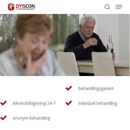
Menu
Skip
to
search
main
content
Behandlingsgaranti
Alkoholrådgivning 24-7
Individuel behandling
Anonym behandling