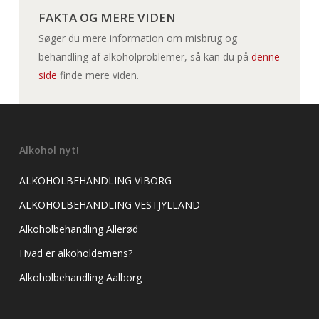
FAKTA OG MERE VIDEN
Søger du mere information om misbrug og
behandling af alkoholproblemer, så kan du på
denne
side
finde mere viden.
Alkohol nyt!
ALKOHOLBEHANDLING VIBORG
ALKOHOLBEHANDLING VESTJYLLAND
Alkoholbehandling Allerød
Hvad er alkoholdemens?
Alkoholbehandling Aalborg