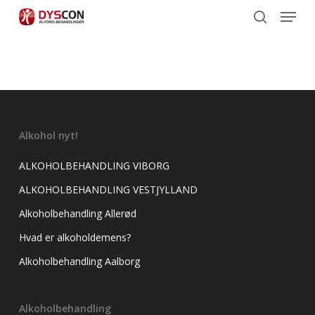
Menu
Skip
to
search
main
content
Alkohol nyt!
ALKOHOLBEHANDLING VIBORG
ALKOHOLBEHANDLING VESTJYLLAND
Alkoholbehandling Allerød
Hvad er alkoholdemens?
Alkoholbehandling Aalborg
Alkoholbehandling