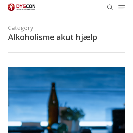
Menu
Skip
to
search
main
content
Category
Alkoholisme akut hjælp
Alkoholisme
akut
hjælp