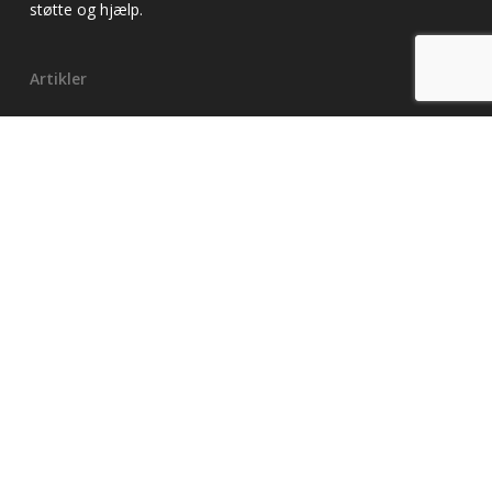
støtte og hjælp.
Artikler
Alkoholbehandling
Alkoholiker
Alkoholrådgivning
Alkoholafvænning
Alkoholafhængighed
Alkoholmisbrug
Alkoholforgiftning
Misbrugsbehandling
Misbrugscenter
Minnesotakur