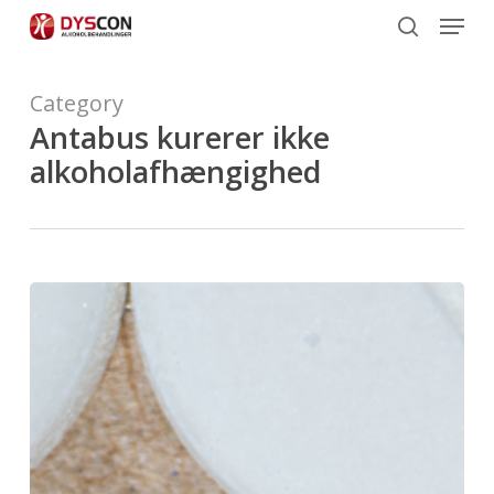
Menu
Skip
to
search
main
content
Category
Antabus kurerer ikke
alkoholafhængighed
Antabus
kurerer
ikke
alkoholafhængighed