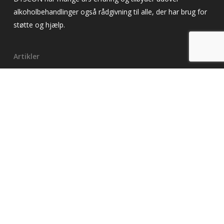
alkoholbehandlinger også rådgivning til alle, der har brug for
støtte og hjælp.
Artikler
Alkoholbehandling
Alkoholiker
Alkoholrådgivning
Alkoholafvænning
Alkoholafhængighed
Alkoholmisbrug
Alkoholforgiftning
Misbrugsbehandling
Misbrugscenter