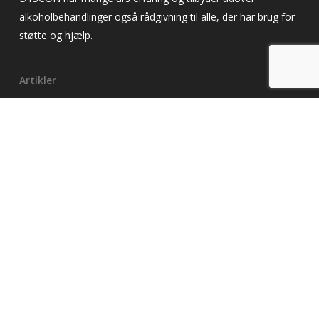
alkoholbehandlinger også rådgivning til alle, der har brug for
støtte og hjælp.
Artikler
Alkoholbehandling
Alkoholiker
Alkoholrådgivning
Alkoholafvænning
Alkoholafhængighed
Alkoholmisbrug
Alkoholforgiftning
Misbrugsbehandling
Misbrugscenter