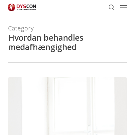
Menu
Skip
to
search
main
content
Category
Hvordan behandles
medafhængighed
Hvordan
behandles
medafhængighed?