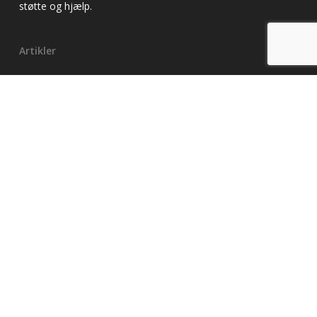
støtte og hjælp.
Artikler
Alkoholbehandling
Alkoholiker
Alkoholrådgivning
Alkoholafvænning
Alkoholafhængighed
Alkoholmisbrug
Alkoholforgiftning
Misbrugsbehandling
Misbrugscenter
Minnesotakur