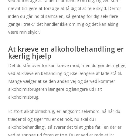
ved at forsøge at få det til at handle om dig, og ved som
nævnt tidligere at forsøge at få dig til at føle skyld. Derfor
inden du går ind til samtalen, så gentag for dig selv flere
gange i træk,” det handler ikke om mig og det kan aldrig
være min skyld”.
At kræve en alkoholbehandling er
kærlig hjælp
Det du står over for kan kræve mod, men du gør det rigtige,
ved at kræve en behandling og ikke længere at lade stå til.
Mange vælger at se den anden vej og derved kommer
alkoholmisbrugeren længere og længere ud i sit
alkoholmisbrug.
Et stort alkoholmisbrug, er langsomt selvmord. Så når du
træder til og siger “nu er det nok, nu skal du i
alkoholbehandling”, så svarer det til at gribe fat i en der er
ved at springe ud foran et tog. Du er ved at rede et liv.