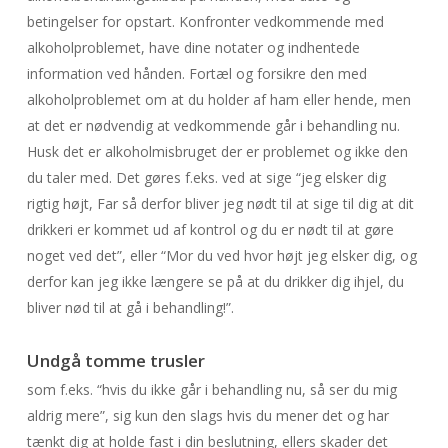
betingelser for opstart. Konfronter vedkommende med
alkoholproblemet, have dine notater og indhentede
information ved hånden. Fortæl og forsikre den med
alkoholproblemet om at du holder af ham eller hende, men
at det er nødvendig at vedkommende går i behandling nu.
Husk det er alkoholmisbruget der er problemet og ikke den
du taler med. Det gøres f.eks. ved at sige “jeg elsker dig
rigtig højt, Far så derfor bliver jeg nødt til at sige til dig at dit
drikkeri er kommet ud af kontrol og du er nødt til at gøre
noget ved det”, eller “Mor du ved hvor højt jeg elsker dig, og
derfor kan jeg ikke længere se på at du drikker dig ihjel, du
bliver nød til at gå i behandling!”.
Undgå tomme trusler
som f.eks. “hvis du ikke går i behandling nu, så ser du mig
aldrig mere”, sig kun den slags hvis du mener det og har
tænkt dig at holde fast i din beslutning, ellers skader det