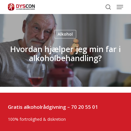
Menu
Skip
to
search
main
content
Alkohol
Hvordan hjælper jeg min far i
alkoholbehandling?
Gratis alkoholrådgivning –
70 20 55 01
100% fortrolighed & diskretion