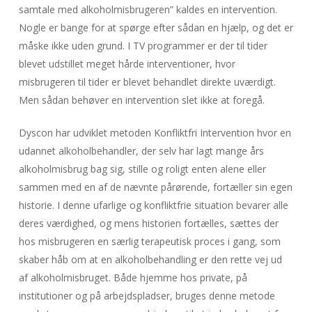
samtale med alkoholmisbrugeren” kaldes en intervention.
Nogle er bange for at spørge efter sådan en hjælp, og det er
måske ikke uden grund. I TV programmer er der til tider
blevet udstillet meget hårde interventioner, hvor
misbrugeren til tider er blevet behandlet direkte uværdigt.
Men sådan behøver en intervention slet ikke at foregå.
Dyscon har udviklet metoden Konfliktfri Intervention hvor en
udannet alkoholbehandler, der selv har lagt mange års
alkoholmisbrug bag sig, stille og roligt enten alene eller
sammen med en af de nævnte pårørende, fortæller sin egen
historie. I denne ufarlige og konfliktfrie situation bevarer alle
deres værdighed, og mens historien fortælles, sættes der
hos misbrugeren en særlig terapeutisk proces i gang, som
skaber håb om at en alkoholbehandling er den rette vej ud
af alkoholmisbruget. Både hjemme hos private, på
institutioner og på arbejdspladser, bruges denne metode