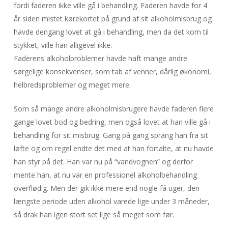
fordi faderen ikke ville gå i behandling. Faderen havde for 4
år siden mistet kørekortet på grund af sit alkoholmisbrug og
havde dengang lovet at gå i behandling, men da det kom til
stykket, ville han alligevel ikke.
Faderens alkoholproblemer havde haft mange andre
sørgelige konsekvenser, som tab af venner, dårlig økonomi,
helbredsproblemer og meget mere.
Som så mange andre alkoholmisbrugere havde faderen flere
gange lovet bod og bedring, men også lovet at han ville gå i
behandling for sit misbrug. Gang på gang sprang han fra sit
løfte og om regel endte det med at han fortalte, at nu havde
han styr på det. Han var nu på “vandvognen” og derfor
mente han, at nu var en professionel alkoholbehandling
overflødig. Men der gik ikke mere end nogle få uger, den
længste periode uden alkohol varede lige under 3 måneder,
så drak han igen stort set lige så meget som før.